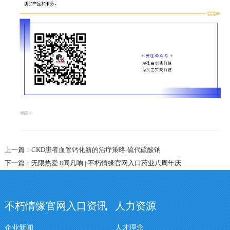
上一篇：
CKD患者血管钙化新的治疗策略-硫代硫酸钠
下一篇：
无限热爱 8同凡响 | 不朽情缘官网入口药业八周年庆
不朽情缘官网入口资讯
人力资源
企业新闻
人才理念