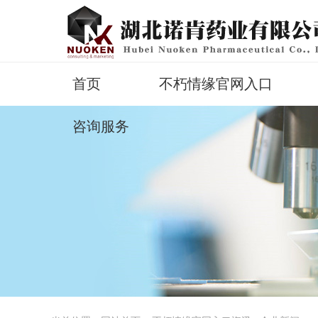
首页
不朽情缘官网入口
咨询服务