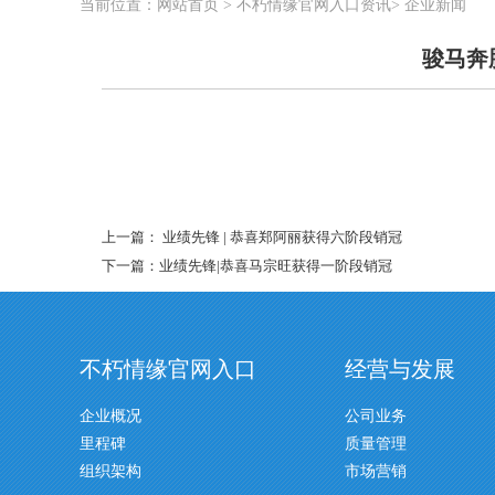
当前位置：
网站首页
>
不朽情缘官网入口资讯
>
企业新闻
骏马奔
上一篇：
业绩先锋 | 恭喜郑阿丽获得六阶段销冠
下一篇：
业绩先锋|恭喜马宗旺获得一阶段销冠
不朽情缘官网入口
经营与发展
企业概况
公司业务
里程碑
质量管理
组织架构
市场营销