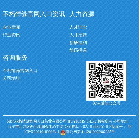
不朽情缘官网入口资讯
人力资源
企业新闻
人才理念
行业资讯
人才招聘
薪酬福利
简历投递
咨询服务
不朽情缘官网入口
公司地址
关注微信公众号
湖北不朽情缘官网入口药业有限公司
HUYICMS V4.5.2
版权所有 公司地址：
武汉市江汉区西北湖国金中心31层 公司电话：027-85506551 ICP备案号：
鄂
ICP备2021018008号-1
鄂公网安备 42010302002387号