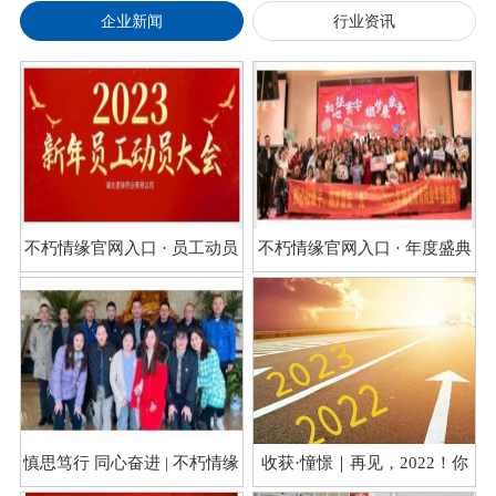
企业新闻
行业资讯
不朽情缘官网入口 · 员工动员
不朽情缘官网入口 · 年度盛典
大会 丨抢抓新机遇，增创新优
丨初心征寰宇，燃梦展宏“兔”
势，再创新辉煌
慎思笃行 同心奋进 | 不朽情缘
收获·憧憬｜再见，2022！你